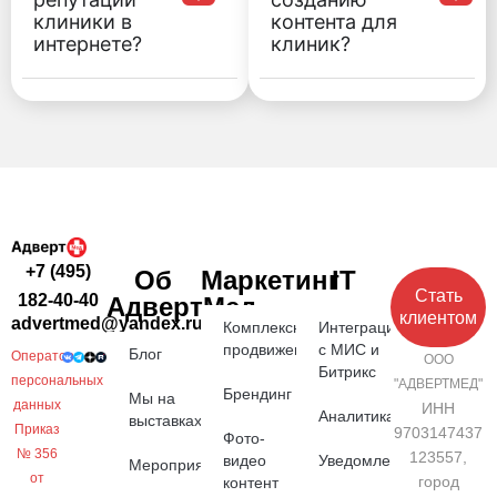
клиники в
контента для
интернете?
клиник?
+7 (495)
Об
Маркетинг
IT
Стать
182-40-40
АдвертМед
клиентом
advertmed@yandex.ru
Комплексное
Интеграция
продвижение
с МИС и
Блог
Оператор
ООО
Битрикс
персональных
"АДВЕРТМЕД"
Брендинг
Мы на
данных
ИНН
Аналитика
выставках
Приказ
9703147437
Фото-
№ 356
123557,
видео
Уведомления
Мероприятия
от
город
контент