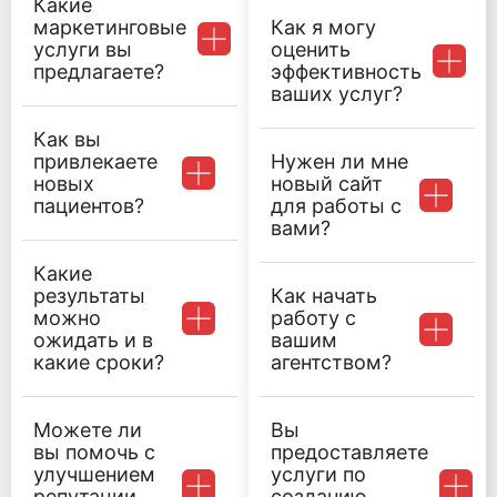
Какие
маркетинговые
Как я могу
услуги вы
оценить
предлагаете?
эффективность
ваших услуг?
Как вы
привлекаете
Нужен ли мне
новых
новый сайт
пациентов?
для работы с
вами?
Какие
результаты
Как начать
можно
работу с
ожидать и в
вашим
какие сроки?
агентством?
Можете ли
Вы
вы помочь с
предоставляете
улучшением
услуги по
репутации
созданию