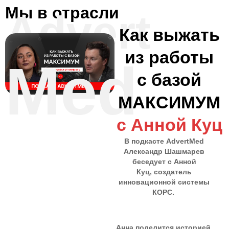
Мы в отрасли
Advert
Как выжать
из работы
Med
с базой
МАКСИМУМ
с Анной Куц
В подкасте AdvertMed
Александр Шашмарев
беседует с Анной
Куц, создатель
инновационной системы
КОРС.
Анна поделится историей,